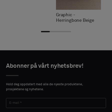
Graphic -
Herringbone Beige
Velg
Velg
AKTINFORMASJON
AKTINFORMASJON
type
type
Abonner på vårt nyhetsbrev!
FORNAVN
FORNAVN
Velg
Velg
om
om
Hold deg oppdatert med alle de nyeste produktene,
du
du
prosjektene og nyhetene.
ønsker
ønsker
ETTERNAVN
ETTERNAVN
en
en
prøve
prøve
med
med