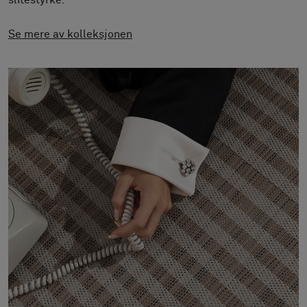
slitestyrke.
Om oss
Kontakt
Se mere av kolleksjonen
Pattern Tile Tool
Image & Material Bank
Velg land