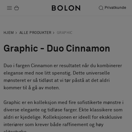
Privatkunde
Produkter
HJEM
ALLE PRODUKTER
GRAPHIC
Prosjekter
Graphic - Duo Cinnamon
Bærekraft
Duo i fargen Cinnamon er resultatet når du kombinerer
Installation
eleganse med noe litt spenstig. Dette universelle
Vedlikehold
mønsteret er så tidløst at vi tør påstå at det aldri
kommer til å gå av moten.
Graphic er en kolleksjon med fire sofistikerte mønstre i
Samarbeid med designere
diverse elegante og tidløse farger. Ekte klassikere som
Stories
aldri er kjedelige. Kolleksjonen er ideell for eksklusive
FAQ
interiører som krever både raffinement og høy