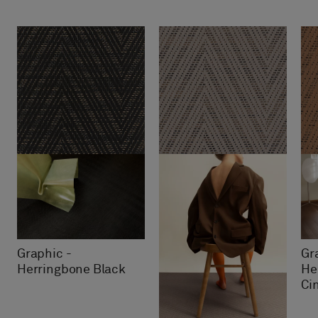
Graphic -
Gr
Herringbone Black
He
Ci