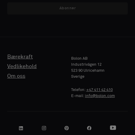
akustikkbakside
akustikkbakside
Abonner
E-MAIL
E-MAIL
eller
eller
en
en
vanlig
vanlig
prøve
prøve
TELEFON
TELEFON
Bærekraft
Standard
Standard
Bolon AB
Industrivägen 12
Vedlikehold
523 90 Ulricehamn
BEDRIFTSNAVN
BEDRIFTSNAVN
Om oss
Sverige
Akustikk
Akustikk
Telefon:
+47 411 42 410
E-mail:
info@bolon.com
DIN ROLLE
DIN ROLLE