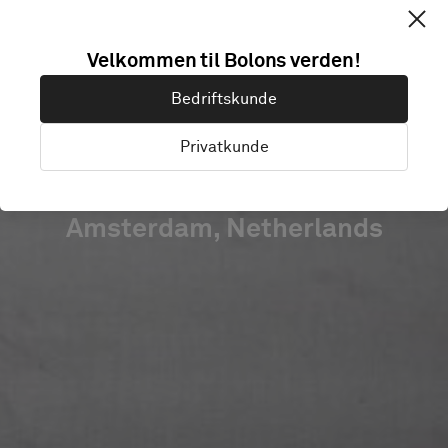
EUROSTAR UK
Velkommen til Bolons verden!
TERMINAL
Bedriftskunde
AMSTERDAM
Privatkunde
Amsterdam, Netherlands