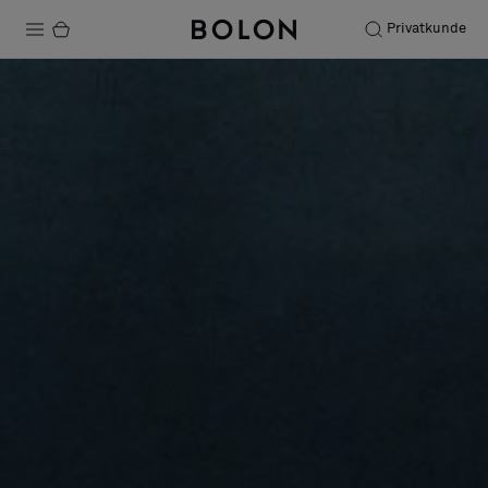
Privatkunde
Produkter
Prosjekter
Bærekraft
Installation
Vedlikehold
Samarbeid med designere
Stories
FAQ