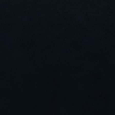
Om oss
Kontakt
Pattern Tile Tool
Image & Material Bank
Velg land