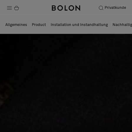
Privatkunde
Produkte
Allgemeines
Product
Installation und Instandhaltung
Nachhaltig
Projekte
Nachhaltigkeit
Installation
Instandhaltung
Designerkollaborationen
Stories
FAQ