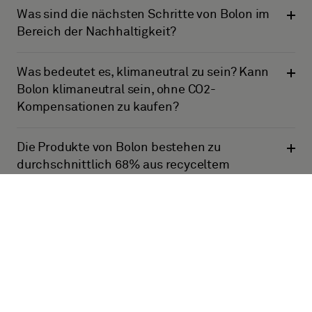
Was sind die nächsten Schritte von Bolon im
Bereich der Nachhaltigkeit?
Was bedeutet es, klimaneutral zu sein? Kann
Bolon klimaneutral sein, ohne CO2-
Kompensationen zu kaufen?
Die Produkte von Bolon bestehen zu
durchschnittlich 68% aus recyceltem
Material, woraus besteht das genau?
Woher kommt das recycelte PVC?
Woher stammt das BIO-basierte PVC?
Haben Bolon-Produkte die gleiche Leistung,