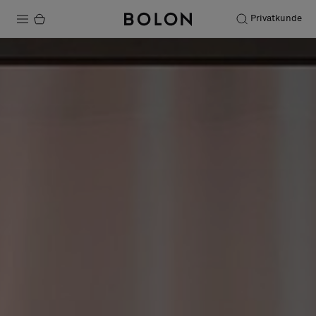
Privatkunde
Produkte
Projekte
Nachhaltigkeit
Installation
Instandhaltung
Designerkollaborationen
Stories
FAQ