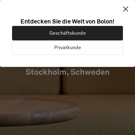
AXIS
Entdecken Sie die Welt von Bolon!
COMMUNICATI
Geschäftskunde
AB
Privatkunde
Stockholm, Schweden