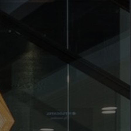
FAQ
Über uns
Kontakt
Pattern Tile Tool
Image & Material Bank
Land auswählen