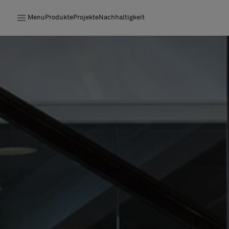
Menu
Produkte
Projekte
Nachhaltigkeit
Produkte
Projekte
Nachhaltigkeit
Installation
Instandhaltung
Designerkollaborationen
Stories