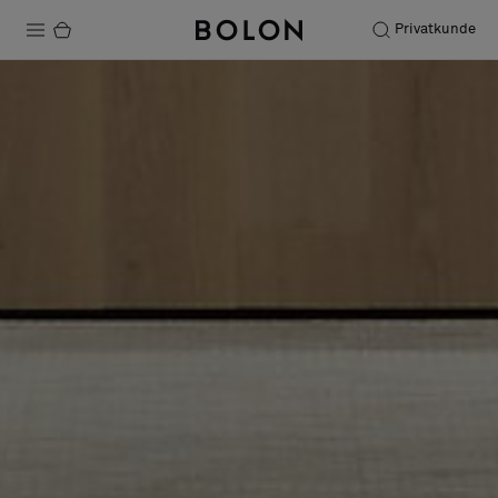
Privatkunde
Produkte
Projekte
Nachhaltigkeit
Installation
Instandhaltung
Designerkollaborationen
Stories
FAQ