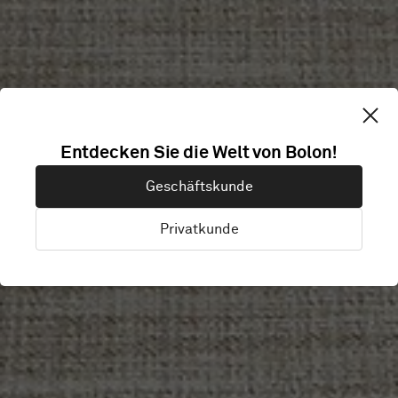
OFFICE
Entdecken Sie die Welt von Bolon!
Geschäftskunde
WESTPHALIA
Privatkunde
Westphalia, Deutschland