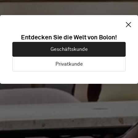
Entdecken Sie die Welt von Bolon!
MICROSOFT HQ
Geschäftskunde
Privatkunde
Stockholm, Schweden