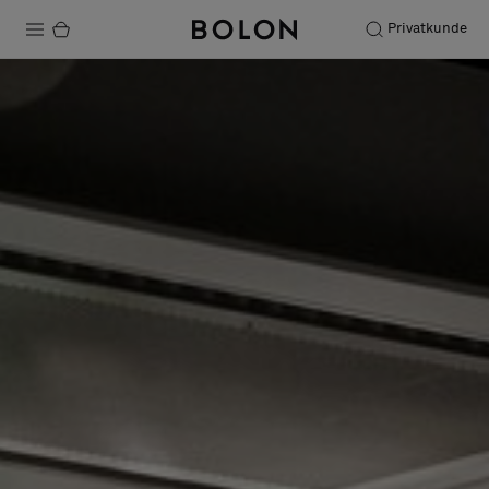
Privatkunde
Produkte
Projekte
Nachhaltigkeit
Installation
Instandhaltung
Designerkollaborationen
Stories
FAQ