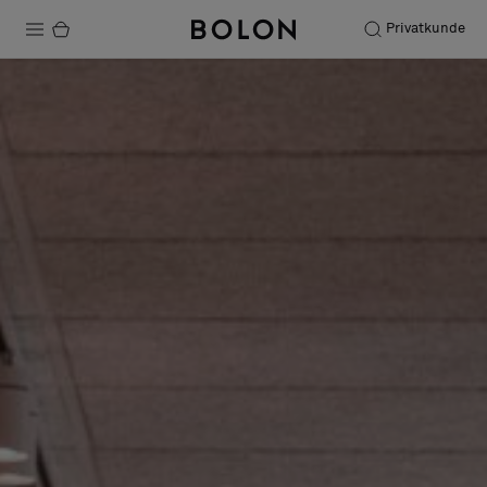
Privatkunde
Produkte
Projekte
Nachhaltigkeit
Installation
Instandhaltung
Designerkollaborationen
Stories
FAQ