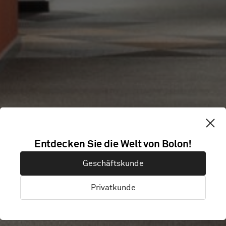
AMAGER
Entdecken Sie die Welt von Bolon!
Geschäftskunde
STRAND
Privatkunde
Amager, Copenhagen, Dänemark