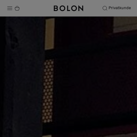
Privatkunde
Produkte
Projekte
Nachhaltigkeit
Installation
Instandhaltung
Designerkollaborationen
Stories
FAQ