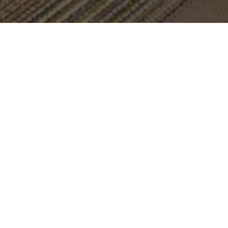
OBJEKT:
BIBLIOTHÈQUE UNIVERSITAIRE OF
MANUFACTURE DES TABACS
ORT:
TOULOUSE, FRANKREICH
GRÖSSE:
3500 M2
ARCHITEKT:
AGENCE TRIPTYQUE