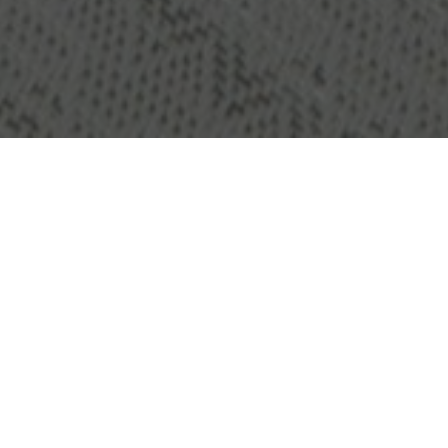
OBJEKT:
GRILLSKA COLLEGE
ORT:
STOCKHOLM, SCHWEDEN
GRÖSSE:
1000 M2
ARCHITEKT:
CODESIGN