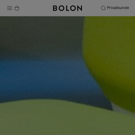
Privatkunde
Produkte
Projekte
Nachhaltigkeit
Installation
Instandhaltung
Designerkollaborationen
Stories
FAQ