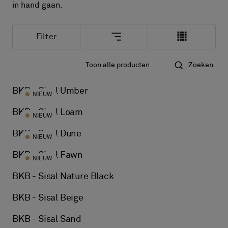
FAQ
in hand gaan.
Contact
Image & Material Bank
Filter
Pattern Tile Tool
Selecteer land
Toon alle producten
Zoeken
Standaard
​Op naam
BKB - Sisal Umber
NIEUW
BKB - Sisal Loam
NIEUW
BKB - Sisal Dune
NIEUW
BKB - Sisal Fawn
NIEUW
BKB - Sisal Nature Black
BKB - Sisal Beige
BKB - Sisal Sand