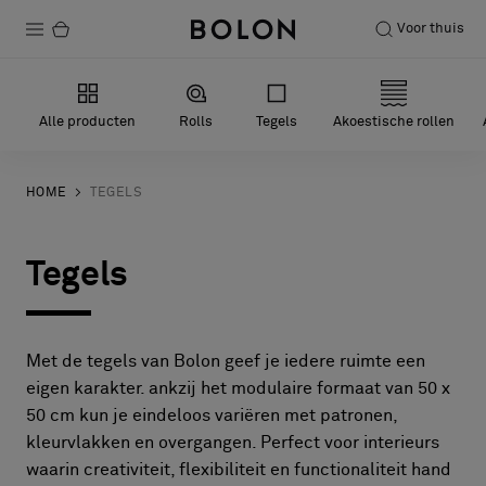
Voor thuis
Producten
Alle producten
Rolls
Tegels
Akoestische rollen
Projecten
Duurzaamheid
HOME
TEGELS
Installatie
Tegels
Onderhoud
Met de tegels van Bolon geef je iedere ruimte een
Samenwerkingen met Designers
eigen karakter. ankzij het modulaire formaat van 50 x
50 cm kun je eindeloos variëren met patronen,
Stories
kleurvlakken en overgangen. Perfect voor interieurs
Over ons
waarin creativiteit, flexibiliteit en functionaliteit hand