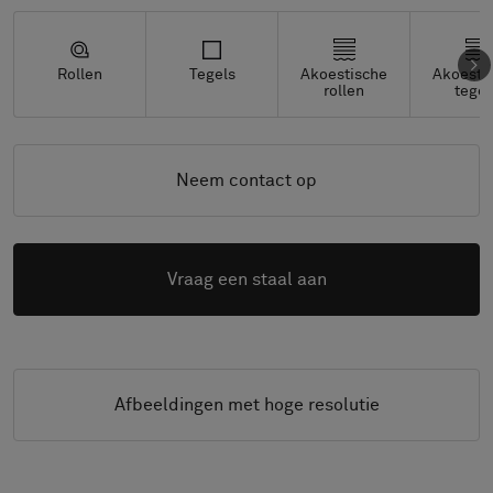
Rollen
Tegels
Akoestische
Akoesti
rollen
tegel
Neem contact op
Vraag een staal aan
Afbeeldingen met hoge resolutie