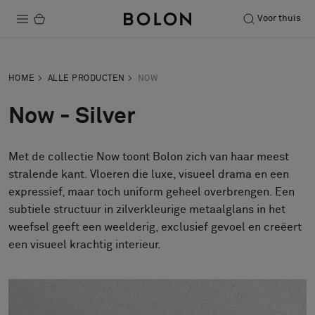
Voor thuis
Producten
HOME
ALLE PRODUCTEN
NOW
Projecten
Now - Silver
Duurzaamheid
Met de collectie Now toont Bolon zich van haar meest
Installatie
stralende kant. Vloeren die luxe, visueel drama en een
Onderhoud
expressief, maar toch uniform geheel overbrengen. Een
subtiele structuur in zilverkleurige metaalglans in het
weefsel geeft een weelderig, exclusief gevoel en creëert
een visueel krachtig interieur.
Samenwerkingen met Designers
Stories
Over ons