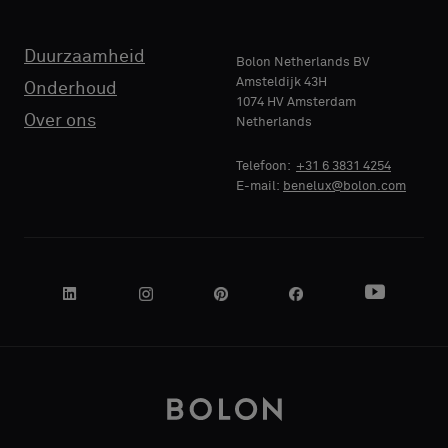
TELEFOON
TELEFOON
monster
monster
wilt
wilt
Duurzaamheid
Bolon Netherlands BV
Amsteldijk 43H
Onderhoud
1074 HV Amsterdam
NAAM
NAAM
Standaard
Standaard
Over ons
Netherlands
BEDRIJF
BEDRIJF
Telefoon:
+31 6 3831 4254
E-mail:
benelux@bolon.com
Akoestisch
Akoestisch
JE FUNCTIE
JE FUNCTIE
ADRES
ADRES