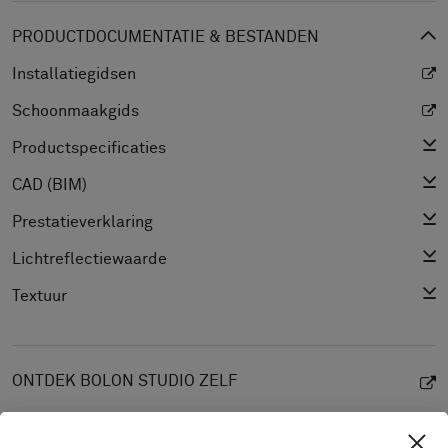
PRODUCTDOCUMENTATIE & BESTANDEN
Installatiegidsen
Schoonmaakgids
Productspecificaties
CAD (BIM)
Prestatieverklaring
Lichtreflectiewaarde
Textuur
ONTDEK BOLON STUDIO ZELF