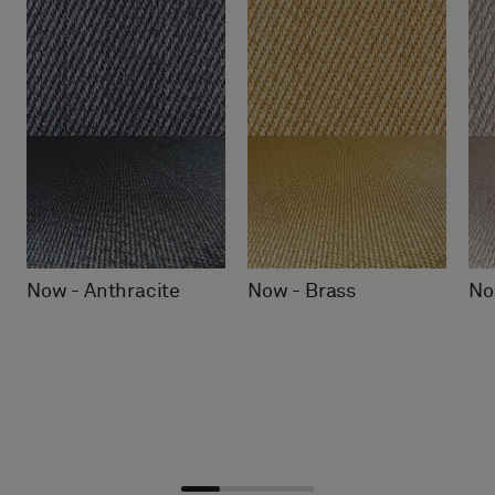
Now - Anthracite
Now - Brass
No