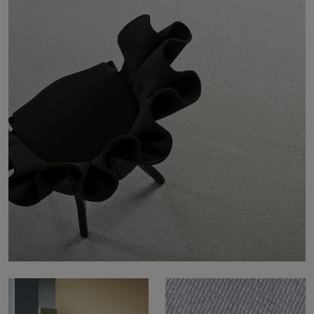
FAQ
Contact
Image & Material Bank
Pattern Tile Tool
Selecteer land