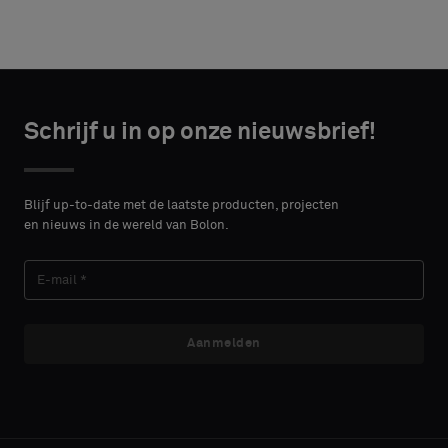
Kies
Kies
CONTACT
CONTACT
type
type
Schrijf u in op onze nieuwsbrief!
DETAILS
DETAILS
VOORNAAM
VOORNAAM
Selecteer
Selecteer
of
of
Blijf up-to-date met de laatste producten, projecten
je
je
en nieuws in de wereld van Bolon.
een
een
ACHTERNAAM
ACHTERNAAM
monster
monster
met
met
een
een
akoestische
akoestische
Aanmelden
E-MAIL
E-MAIL
rug
rug
of
of
een
een
standaard
standaard