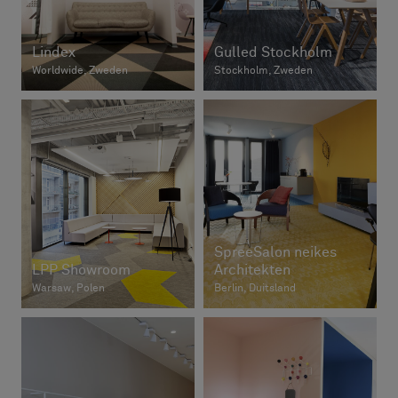
Lindex
Gulled Stockholm
Worldwide, Zweden
Stockholm, Zweden
SpreeSalon neikes
LPP Showroom
Architekten
Warsaw, Polen
Berlin, Duitsland