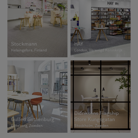
Stockmann
HAY
Helsingsfors, Finland
London, Verenigd Koninkrijk
Didriksons Flagship
Gulled Gothenburg
Store Kungsgatan
Göteborg, Zweden
Stockholm, Zweden