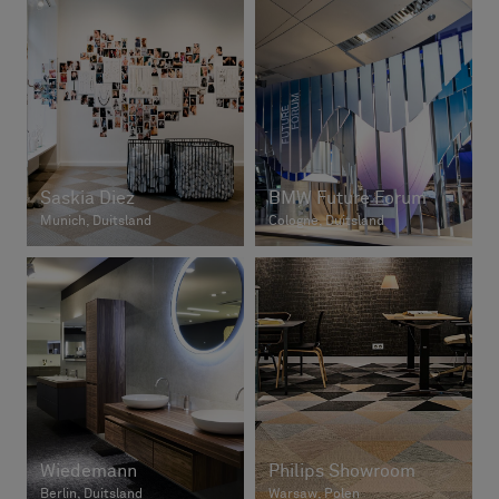
Saskia Diez
BMW Future Forum
Munich, Duitsland
Cologne, Duitsland
Wiedemann
Philips Showroom
Berlin, Duitsland
Warsaw, Polen