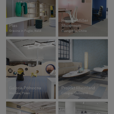
Herman Miller
Plas
Showroom
Gravina in Puglia, Italië
Guangzhou, China
Galeria Północna
Projekt Rheinland
Warsaw, Polen
Cologne, Duitsland