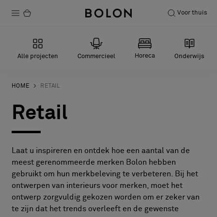
Voor thuis
Producten
Horeca
Alle projecten
Commercieel
Onderwijs
Projecten
Duurzaamheid
HOME
RETAIL
Retail
Installatie
Onderhoud
Laat u inspireren en ontdek hoe een aantal van de
meest gerenommeerde merken Bolon hebben
Samenwerkingen met Designers
gebruikt om hun merkbeleving te verbeteren. Bij het
ontwerpen van interieurs voor merken, moet het
Stories
ontwerp zorgvuldig gekozen worden om er zeker van
Over ons
te zijn dat het trends overleeft en de gewenste