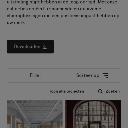
FAQ
uitstraling blijft hebben in de loop der tijd. Met onze
collecties creëert u spannende en duurzame
Contact
vloeroplossingen die een positieve impact hebben op
Image & Material Bank
Pattern Tile Tool
Selecteer land
Downloaden
Filter
Sorteer op
Toon alle projecten
Zoeken
​Op datum
​Op naam