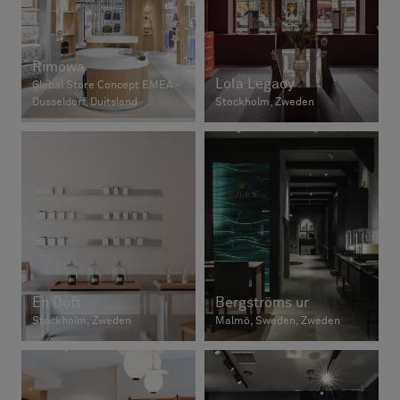
Rimowa
Lola Legacy
Global Store Concept EMEA -
Dusseldorf, Duitsland
Stockholm, Zweden
En Doft
Bergströms ur
Stockholm, Zweden
Malmö, Sweden, Zweden