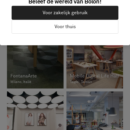
Beleef de wereld van Bolon!
Space Showroom
Rodebjer
Brisbane, Australië
Stockholm, Zweden
Voor zakelijk gebruik
Voor thuis
FontanaArte
Mobile Digital Life Hall
Milano, Italië
Taipei, Taiwan