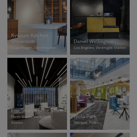
Kvänum Kitchen
Showroom
Daniel Wellington
Copenhagen, Denemarken
Los Angeles, Verenigde Staten
Eisenman's Shoe Store
Wola Park
Forth Worth, Verenigde
Staten
Warsaw, Polen