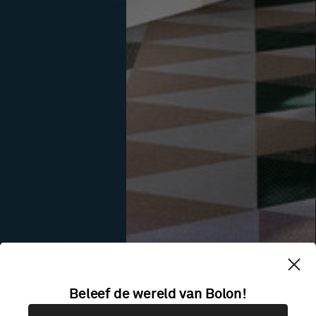
Beleef de wereld van Bolon!