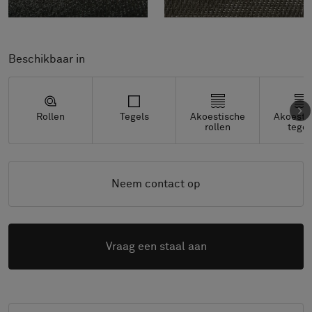
Beschikbaar in
Rollen
Tegels
Akoestische
Akoesti
rollen
tegel
Neem contact op
Vraag een staal aan