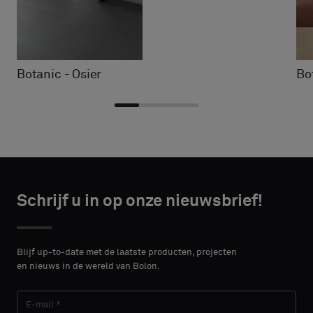
Botanic - Osier
Bo
Kies
Kies
CONTACT
CONTACT
type
type
Schrijf u in op onze nieuwsbrief!
DETAILS
DETAILS
VOORNAAM
VOORNAAM
Selecteer
Selecteer
of
of
Blijf up-to-date met de laatste producten, projecten
je
je
en nieuws in de wereld van Bolon.
een
een
ACHTERNAAM
ACHTERNAAM
monster
monster
met
met