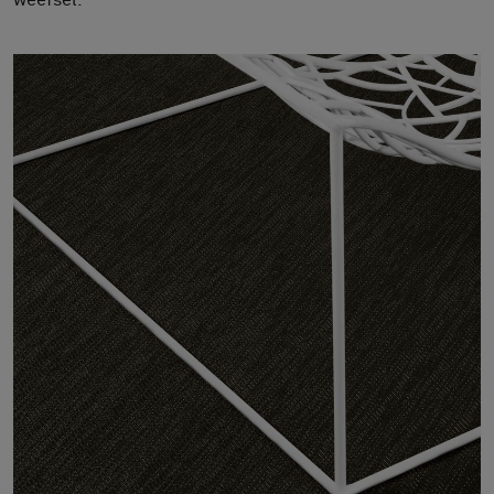
weefsel.
FAQ
Contact
Image & Material Bank
Pattern Tile Tool
Selecteer land