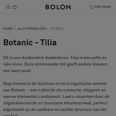
Voor thuis
Producten
HOME
ALLE PRODUCTEN
BOTANIC
Projecten
Botanic - Tilia
Duurzaamheid
Dit is een donkerdere donkerbruin. Tilia is een volle en
Installatie
rijke kleur. Deze interessante tint geeft andere kleuren
Onderhoud
een ware push.
Stap binnen in de tijdeloze en toch eigentijdse wereld
van Botanic – een collectie die iconische, elegante en
Samenwerkingen met Designers
warme elementen combineert. Laat u omarmen door de
Stories
uitgebalanceerde en duurzame kleurenschaal, perfect
Over ons
afgestemd op de voelbare en zachte structuur van het