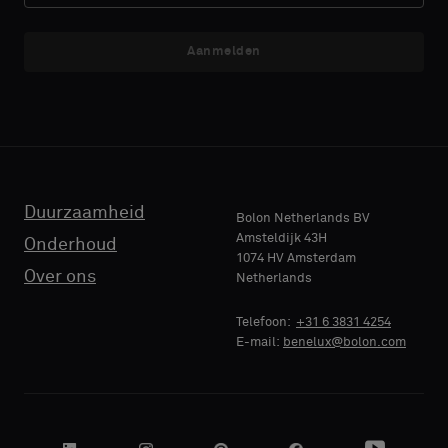
een
een
akoestische
akoestische
Aanmelden
E-MAIL
E-MAIL
rug
rug
of
of
een
een
standaard
standaard
TELEFOON
TELEFOON
monster
monster
wilt
wilt
Duurzaamheid
Bolon Netherlands BV
Amsteldijk 43H
Onderhoud
1074 HV Amsterdam
NAAM
NAAM
Standaard
Standaard
Over ons
Netherlands
BEDRIJF
BEDRIJF
Telefoon:
+31 6 3831 4254
E-mail:
benelux@bolon.com
Akoestisch
Akoestisch
JE FUNCTIE
JE FUNCTIE