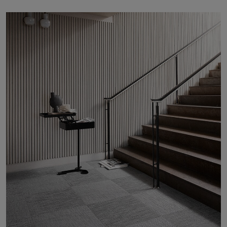
FAQ
Contact
Image & Material Bank
Pattern Tile Tool
Selecteer land