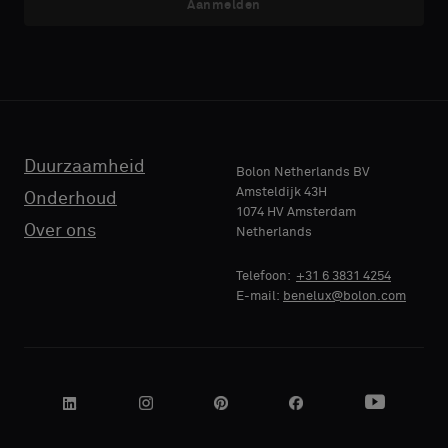
Aanmelden
E-MAIL
E-MAIL
rug
rug
of
of
een
een
standaard
standaard
TELEFOON
TELEFOON
monster
monster
wilt
wilt
Duurzaamheid
Bolon Netherlands BV
Amsteldijk 43H
Onderhoud
1074 HV Amsterdam
NAAM
NAAM
Standaard
Standaard
Over ons
Netherlands
BEDRIJF
BEDRIJF
Telefoon:
+31 6 3831 4254
E-mail:
benelux@bolon.com
Akoestisch
Akoestisch
JE FUNCTIE
JE FUNCTIE