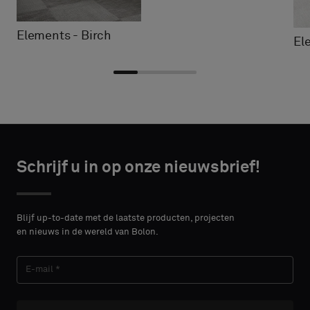
Elements - Birch
El
Kies
Kies
CONTACT
CONTACT
type
type
Schrijf u in op onze nieuwsbrief!
DETAILS
DETAILS
VOORNAAM
VOORNAAM
Selecteer
Selecteer
of
of
Blijf up-to-date met de laatste producten, projecten
je
je
en nieuws in de wereld van Bolon.
een
een
ACHTERNAAM
ACHTERNAAM
monster
monster
met
met
een
een
akoestische
akoestische