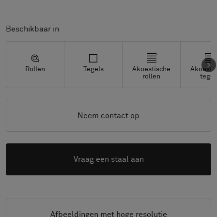
Beschikbaar in
Rollen
Tegels
Akoestische
Akoesti
rollen
tegel
Neem contact op
Vraag een staal aan
Afbeeldingen met hoge resolutie