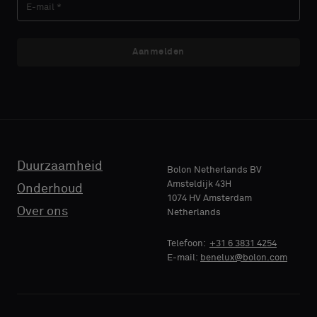
met
met
een
een
akoestische
akoestische
Aanmelden
E-MAIL
E-MAIL
rug
rug
of
of
een
een
standaard
standaard
TELEFOON
TELEFOON
monster
monster
wilt
wilt
Duurzaamheid
Bolon Netherlands BV
Amsteldijk 43H
Onderhoud
1074 HV Amsterdam
NAAM
NAAM
Standaard
Standaard
Over ons
Netherlands
BEDRIJF
BEDRIJF
Telefoon:
+31 6 3831 4254
E-mail:
benelux@bolon.com
Akoestisch
Akoestisch
JE FUNCTIE
JE FUNCTIE