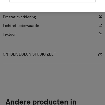
CAD (BIM)
Prestatieverklaring
Lichtreflectiewaarde
Textuur
ONTDEK BOLON STUDIO ZELF
Andere producten in