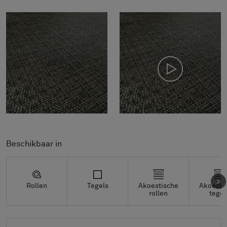
Beschikbaar in
Rollen
Tegels
Akoestische
Akoesti
rollen
tegel