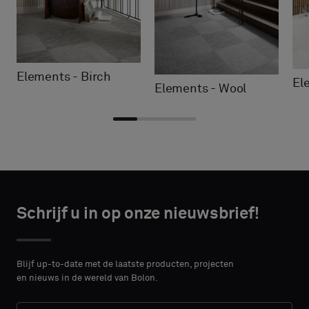
Elements - Birch
El
Elements - Wool
Kies
Kies
CONTACT
CONTACT
type
type
Schrijf u in op onze nieuwsbrief!
DETAILS
DETAILS
VOORNAAM
VOORNAAM
Selecteer
Selecteer
of
of
Blijf up-to-date met de laatste producten, projecten
je
je
en nieuws in de wereld van Bolon.
een
een
ACHTERNAAM
ACHTERNAAM
monster
monster