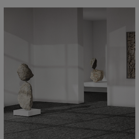
FAQ
Contact
Image & Material Bank
Pattern Tile Tool
Selecteer land