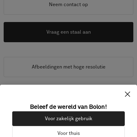
Neem contact op
Vraag een staal aan
Afbeeldingen met hoge resolutie
PRODUCTDOCUMENTATIE & BESTANDEN
Beleef de wereld van Bolon!
Installatiegidsen
Voor zakelijk gebruik
Schoonmaakgids
Voor thuis
Productspecificaties