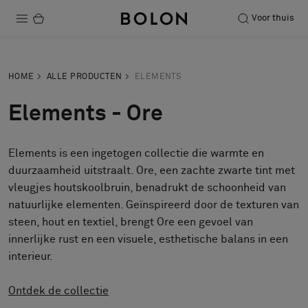
Voor thuis
Producten
HOME
ALLE PRODUCTEN
ELEMENTS
Projecten
Elements - Ore
Duurzaamheid
Elements is een ingetogen collectie die warmte en
Installatie
duurzaamheid uitstraalt. Ore, een zachte zwarte tint met
Onderhoud
vleugjes houtskoolbruin, benadrukt de schoonheid van
natuurlijke elementen. Geïnspireerd door de texturen van
steen, hout en textiel, brengt Ore een gevoel van
innerlijke rust en een visuele, esthetische balans in een
Samenwerkingen met Designers
interieur.
Stories
Over ons
Ontdek de collectie