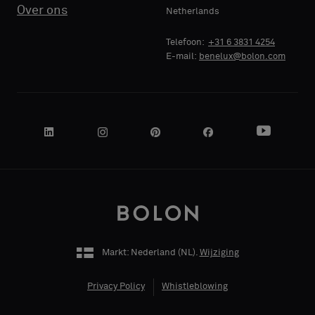
Standaard
Standaard
Over ons
Netherlands
BEDRIJF
BEDRIJF
Telefoon:
+31 6 3831 4254
E-mail:
benelux@bolon.com
Akoestisch
Akoestisch
JE FUNCTIE
JE FUNCTIE
ADRES
ADRES
Markt: Nederland (
NL
).
Wijziging
POSTCODE
POSTCODE
Privacy Policy
Whistleblowing