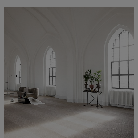
FAQ
Contact
Image & Material Bank
Pattern Tile Tool
Selecteer land