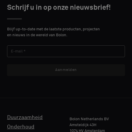
CONTACT
CONTACT
type
type
Schrijf u in op onze nieuwsbrief!
DETAILS
DETAILS
VOORNAAM
VOORNAAM
Selecteer
Selecteer
of
of
Blijf up-to-date met de laatste producten, projecten
je
je
en nieuws in de wereld van Bolon.
een
een
ACHTERNAAM
ACHTERNAAM
monster
monster
met
met
een
een
akoestische
akoestische
Aanmelden
E-MAIL
E-MAIL
rug
rug
of
of
een
een
standaard
standaard
TELEFOON
TELEFOON
monster
monster
wilt
wilt
Duurzaamheid
Bolon Netherlands BV
Amsteldijk 43H
Onderhoud
1074 HV Amsterdam
NAAM
NAAM