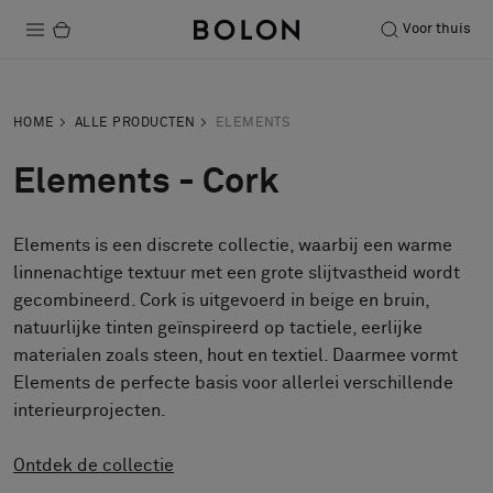
Voor thuis
Producten
HOME
ALLE PRODUCTEN
ELEMENTS
Projecten
Elements - Cork
Duurzaamheid
Elements is een discrete collectie, waarbij een warme
Installatie
linnenachtige textuur met een grote slijtvastheid wordt
Onderhoud
gecombineerd. Cork is uitgevoerd in beige en bruin,
natuurlijke tinten geïnspireerd op tactiele, eerlijke
materialen zoals steen, hout en textiel. Daarmee vormt
Elements de perfecte basis voor allerlei verschillende
Samenwerkingen met Designers
interieurprojecten.
Stories
Over ons
Ontdek de collectie