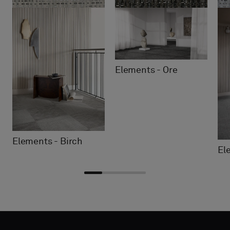
Elements - Ore
Elements - Birch
El
Kies
Kies