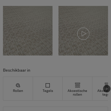
Beschikbaar in
Rollen
Tegels
Akoestische
Akoesti
rollen
tegel