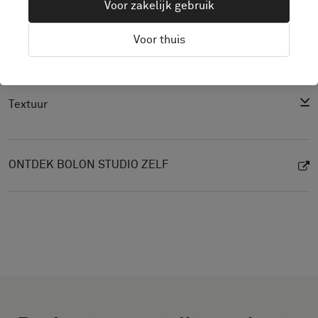
Voor zakelijk gebruik
CAD (BIM)
Voor thuis
Prestatieverklaring
Lichtreflectiewaarde
Textuur
ONTDEK BOLON STUDIO ZELF