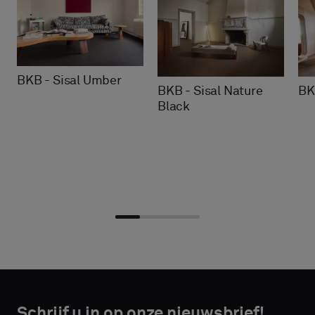
BKB - Sisal Umber
BKB - Sisal Nature
BK
Black
Kies
Kies
CONTACT
CONTACT
type
type
Schrijf u in op onze nieuwsbrief!