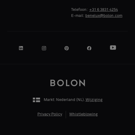
Telefoon:
+31 6 3831 4254
E-mail:
benelux@bolon.com
Akoestisch
Akoestisch
JE FUNCTIE
JE FUNCTIE
ADRES
ADRES
Markt: Nederland (
NL
).
Wijziging
POSTCODE
POSTCODE
Privacy Policy
Whistleblowing