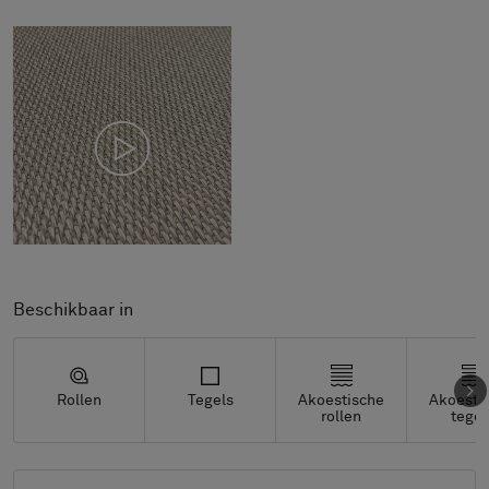
Beschikbaar in
Rollen
Tegels
Akoestische
Akoesti
rollen
tegel