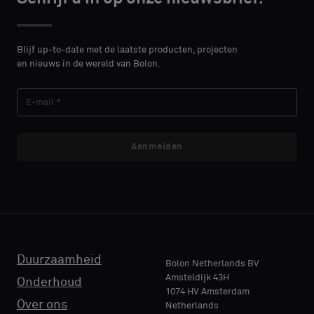
DETAILS
DETAILS
VOORNAAM
VOORNAAM
Selecteer
Selecteer
of
of
Blijf up-to-date met de laatste producten, projecten
je
je
en nieuws in de wereld van Bolon.
een
een
ACHTERNAAM
ACHTERNAAM
monster
monster
met
met
een
een
akoestische
akoestische
Aanmelden
E-MAIL
E-MAIL
rug
rug
of
of
een
een
standaard
standaard
TELEFOON
TELEFOON
monster
monster
wilt
wilt
Duurzaamheid
Bolon Netherlands BV
Amsteldijk 43H
Onderhoud
1074 HV Amsterdam
NAAM
NAAM
Standaard
Standaard
Over ons
Netherlands
BEDRIJF
BEDRIJF