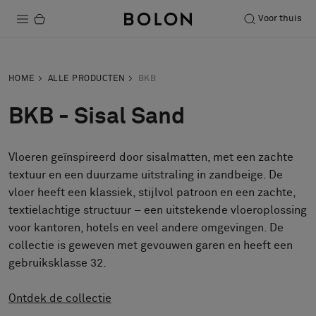
Voor thuis
Producten
HOME
ALLE PRODUCTEN
BKB
Projecten
BKB - Sisal Sand
Duurzaamheid
Vloeren geïnspireerd door sisalmatten, met een zachte
Installatie
textuur en een duurzame uitstraling in zandbeige. De
Onderhoud
vloer heeft een klassiek, stijlvol patroon en een zachte,
textielachtige structuur – een uitstekende vloeroplossing
voor kantoren, hotels en veel andere omgevingen. De
collectie is geweven met gevouwen garen en heeft een
Samenwerkingen met Designers
gebruiksklasse 32.
Stories
Over ons
Ontdek de collectie