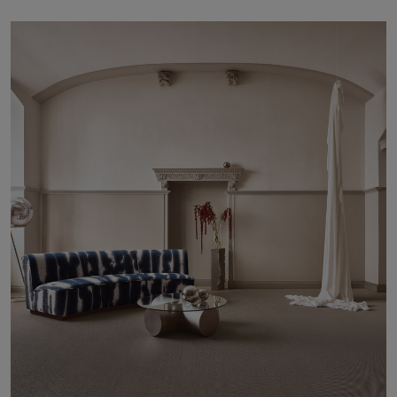
FAQ
Contact
Image & Material Bank
Pattern Tile Tool
Selecteer land