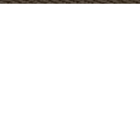
OBJECT:
NICKELODEON RESORT HOTEL
LOCATIE:
RIVIERA MAYA, MEXICO
GROOTTE:
VARIOUS
ARCHITECT:
ARQTELL - T&T
BESTEL ALLE MONSTERS