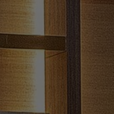
FAQ
Contact
Image & Material Bank
Pattern Tile Tool
Selecteer land