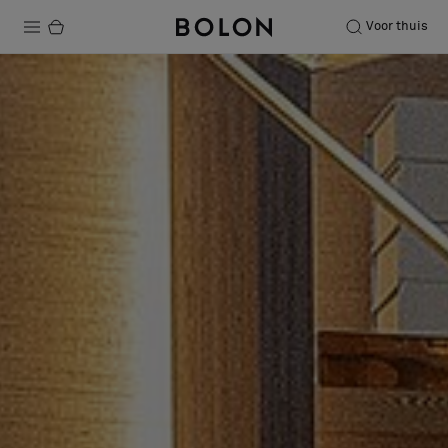
Voor thuis
Producten
Projecten
Duurzaamheid
Installatie
Onderhoud
Samenwerkingen met Designers
Stories
Over ons