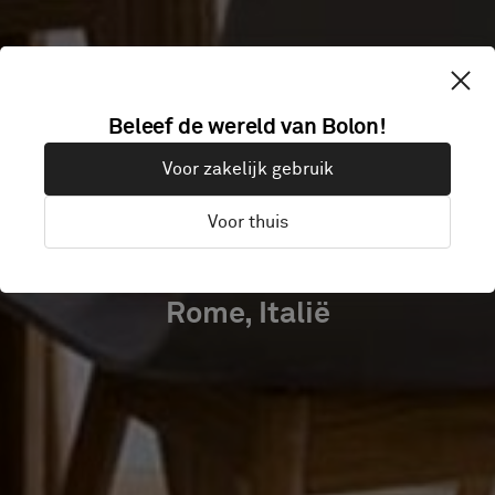
CLUB
Beleef de wereld van Bolon!
ACCADEMIA
Voor zakelijk gebruik
HOTEL
Voor thuis
Rome, Italië