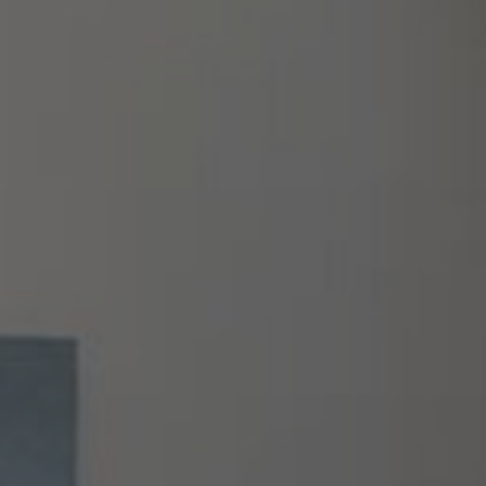
FAQ
Contact
Image & Material Bank
Pattern Tile Tool
Selecteer land