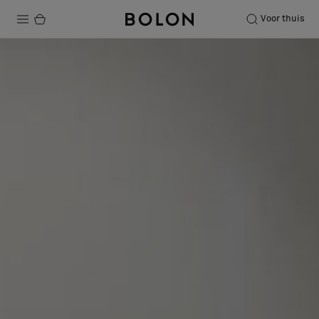
Voor thuis
Producten
Projecten
Duurzaamheid
Installatie
Onderhoud
Samenwerkingen met Designers
Stories
Over ons