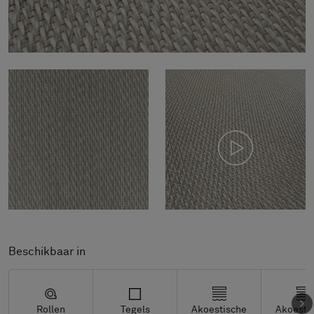
Beschikbaar in
Rollen
Tegels
Akoestische
Akoesti