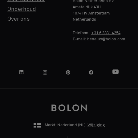
Bolon Netherlands BV
Amsteldijk 43H
Onderhoud
1074 HV Amsterdam
NAAM
NAAM
Standaard
Standaard
Over ons
Netherlands
BEDRIJF
BEDRIJF
Telefoon:
+31 6 3831 4254
E-mail:
benelux@bolon.com
Akoestisch
Akoestisch
JE FUNCTIE
JE FUNCTIE
ADRES
ADRES
Markt: Nederland (
NL
).
Wijziging