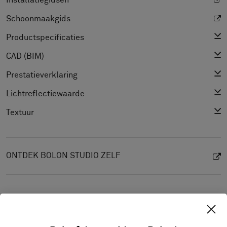
Installatiegidsen
Schoonmaakgids
Productspecificaties
CAD (BIM)
Prestatieverklaring
Lichtreflectiewaarde
Textuur
ONTDEK BOLON STUDIO ZELF