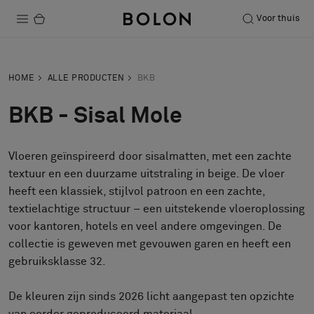
Voor thuis
Producten
HOME
ALLE PRODUCTEN
BKB
Projecten
BKB - Sisal Mole
Duurzaamheid
Vloeren geïnspireerd door sisalmatten, met een zachte
Installatie
textuur en een duurzame uitstraling in beige. De vloer
Onderhoud
heeft een klassiek, stijlvol patroon en een zachte,
textielachtige structuur – een uitstekende vloeroplossing
voor kantoren, hotels en veel andere omgevingen. De
collectie is geweven met gevouwen garen en heeft een
Samenwerkingen met Designers
gebruiksklasse 32.
Stories
Over ons
De kleuren zijn sinds 2026 licht aangepast ten opzichte