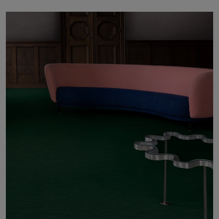
FAQ
Contact
Image & Material Bank
Pattern Tile Tool
Selecteer land