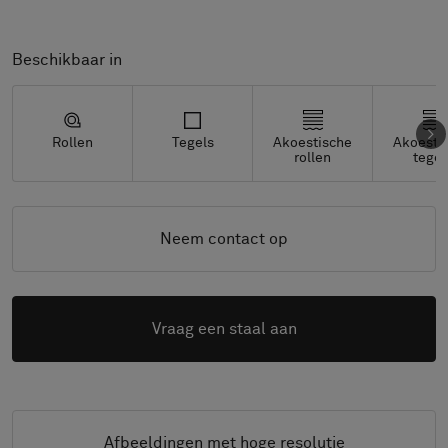
Beschikbaar in
Rollen
Tegels
Akoestische
Akoesti
rollen
tegel
Neem contact op
Vraag een staal aan
Afbeeldingen met hoge resolutie