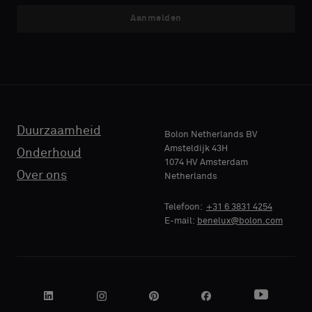
akoestische
akoestische
Aanmelden
E-MAIL
E-MAIL
rug
rug
of
of
een
een
standaard
standaard
TELEFOON
TELEFOON
monster
monster
wilt
wilt
Duurzaamheid
Bolon Netherlands BV
Amsteldijk 43H
Onderhoud
1074 HV Amsterdam
NAAM
NAAM
Standaard
Standaard
Over ons
Netherlands
BEDRIJF
BEDRIJF
Telefoon:
+31 6 3831 4254
E-mail:
benelux@bolon.com
Akoestisch
Akoestisch
JE FUNCTIE
JE FUNCTIE