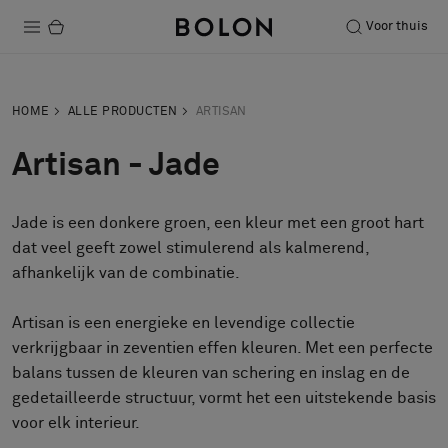
Voor thuis
Producten
HOME
ALLE PRODUCTEN
ARTISAN
Projecten
Artisan - Jade
Duurzaamheid
Jade is een donkere groen, een kleur met een groot hart
Installatie
dat veel geeft zowel stimulerend als kalmerend,
Onderhoud
afhankelijk van de combinatie.
Artisan is een energieke en levendige collectie
verkrijgbaar in zeventien effen kleuren. Met een perfecte
Samenwerkingen met Designers
balans tussen de kleuren van schering en inslag en de
Stories
gedetailleerde structuur, vormt het een uitstekende basis
Over ons
voor elk interieur.