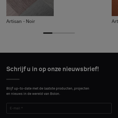
Artisan - Noir
Ar
Kies
Kies
CONTACT
CONTACT
type
type
Schrijf u in op onze nieuwsbrief!
DETAILS
DETAILS
VOORNAAM
VOORNAAM
Selecteer
Selecteer
of
of
Blijf up-to-date met de laatste producten, projecten
je
je
en nieuws in de wereld van Bolon.
een
een
ACHTERNAAM
ACHTERNAAM
monster
monster
met
met
een
een