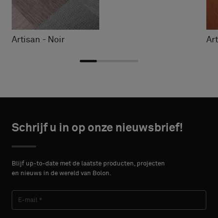
Artisan - Noir
Ar
Kies
Kies
CONTACT
CONTACT
type
type
Schrijf u in op onze nieuwsbrief!
DETAILS
DETAILS
VOORNAAM
VOORNAAM
Selecteer
Selecteer
of
of
Blijf up-to-date met de laatste producten, projecten
je
je
en nieuws in de wereld van Bolon.
een
een
ACHTERNAAM
ACHTERNAAM
monster
monster
met
met
een
een