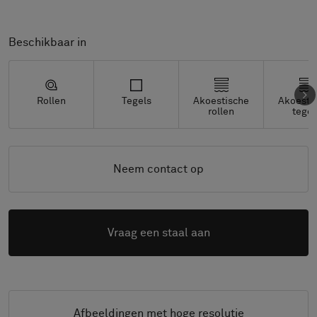
Beschikbaar in
Rollen
Tegels
Akoestische
Akoesti
rollen
tegel
Neem contact op
Vraag een staal aan
Afbeeldingen met hoge resolutie