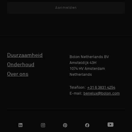
akoestische
akoestische
Aanmelden
E-MAIL
E-MAIL
rug
rug
of
of
een
een
standaard
standaard
TELEFOON
TELEFOON
monster
monster
wilt
wilt
Duurzaamheid
Bolon Netherlands BV
Amsteldijk 43H
Onderhoud
1074 HV Amsterdam
NAAM
NAAM
Standaard
Standaard
Over ons
Netherlands
BEDRIJF
BEDRIJF
Telefoon:
+31 6 3831 4254
E-mail:
benelux@bolon.com
Akoestisch
Akoestisch
JE FUNCTIE
JE FUNCTIE