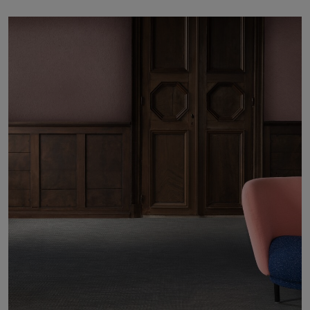
FAQ
Contact
Image & Material Bank
Pattern Tile Tool
Selecteer land