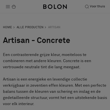
Voor thuis
Producten
HOME
ALLE PRODUCTEN
ARTISAN
Projecten
Artisan - Concrete
Duurzaamheid
Een contrasterende grijze kleur, moeiteloos te
Installatie
combineren met andere kleuren. Concrete is een
Onderhoud
vertrouwde neutrale tint die lang meegaat.
Artisan is een energieke en levendige collectie
verkrijgbaar in zeventien effen kleuren. Met een perfecte
Samenwerkingen met Designers
balans tussen de kleuren van schering en inslag en de
Stories
gedetailleerde structuur, vormt het een uitstekende basis
Over ons
voor elk interieur.