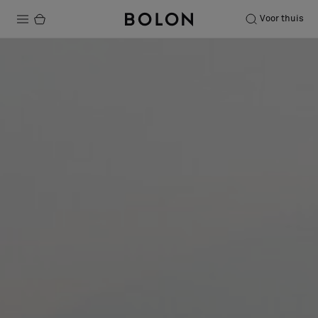
Voor thuis
Producten
Projecten
Duurzaamheid
Installatie
Onderhoud
Samenwerkingen met Designers
Stories
Over ons