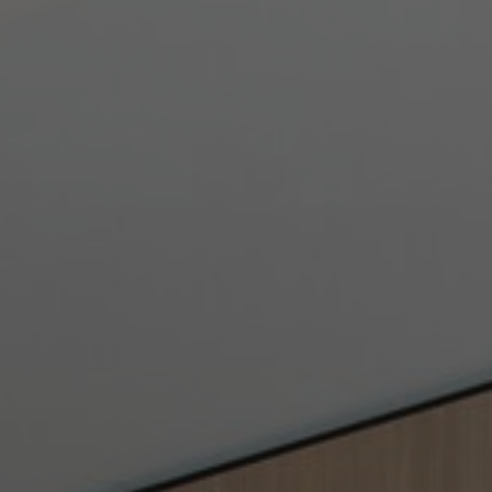
FAQ
Contact
Image & Material Bank
Pattern Tile Tool
Selecteer land