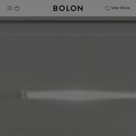
Voor thuis
Producten
Projecten
Duurzaamheid
Installatie
Onderhoud
Samenwerkingen met Designers
Stories
Over ons