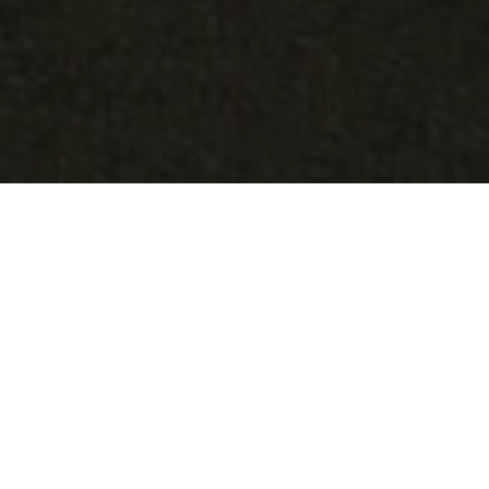
OBJECT:
MINISTERIE VAN INFRASTRUCTUUR
EN WATERSTAAT
LOCATIE:
DEN HAAG, NEDERLAND
GROOTTE:
550 M2