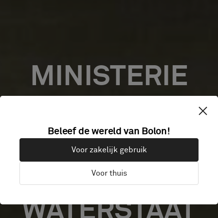
MINISTERIE
VAN
Beleef de wereld van Bolon!
INFRASTRUCTU
Voor zakelijk gebruik
EN
Voor thuis
WATERSTAAT