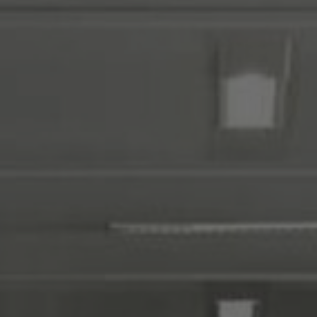
FAQ
Contact
Image & Material Bank
Pattern Tile Tool
Selecteer land