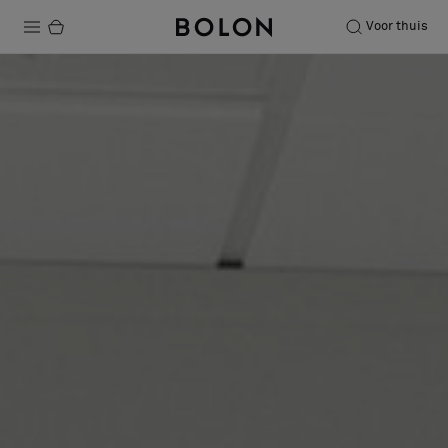
Voor thuis
Producten
Projecten
Duurzaamheid
Installatie
Onderhoud
Samenwerkingen met Designers
Stories
Over ons