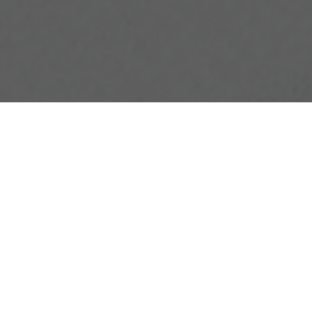
OBJECT:
GLIMSTEDT
LOCATIE:
GÖTEBORG, ZWEDEN
GROOTTE:
700 M2