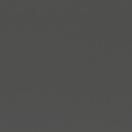
FAQ
Contact
Image & Material Bank
Pattern Tile Tool
Selecteer land