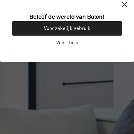
WORKSPACE
Beleef de wereld van Bolon!
Voor zakelijk gebruik
SONNENALLEE
Voor thuis
Berlin, Duitsland