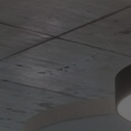
FAQ
Contact
Image & Material Bank
Pattern Tile Tool
Selecteer land