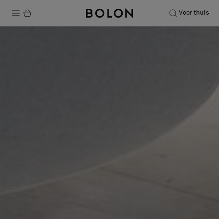
Voor thuis
Producten
Projecten
Duurzaamheid
Installatie
Onderhoud
Samenwerkingen met Designers
Stories
Over ons