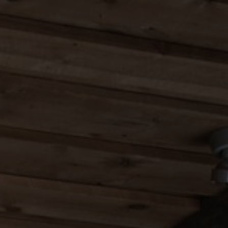
Over ons
FAQ
Contact
Image & Material Bank
Pattern Tile Tool
Selecteer land