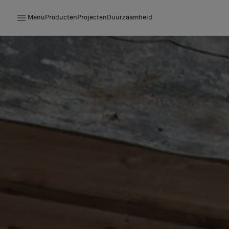
Menu
Producten
Projecten
Duurzaamheid
Producten
Projecten
Duurzaamheid
Installatie
Onderhoud
Samenwerkingen met Designers
Stories