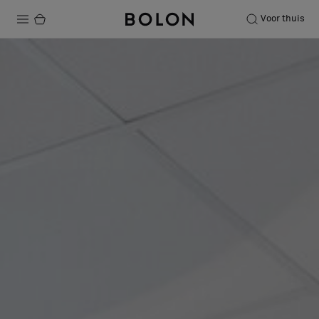
Voor thuis
Producten
Projecten
Duurzaamheid
Installatie
Onderhoud
Samenwerkingen met Designers
Stories
Over ons