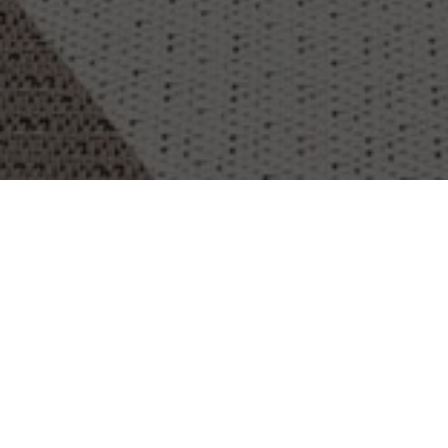
OBJECT:
IT-CE
LOCATIE:
RENNES, FRANKRIJK
GROOTTE:
100 M2