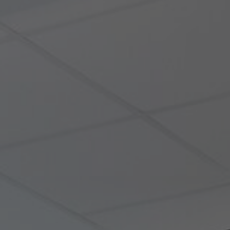
FAQ
Contact
Image & Material Bank
Pattern Tile Tool
Selecteer land