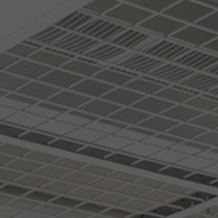
FAQ
Contact
Image & Material Bank
Pattern Tile Tool
Selecteer land