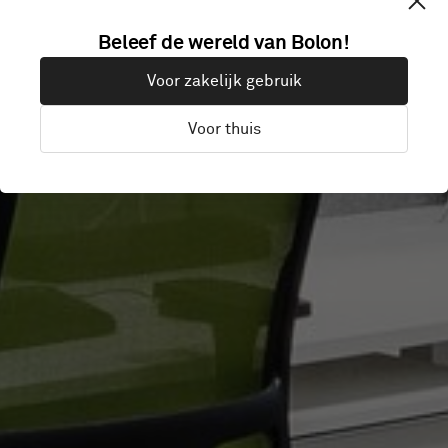
HILL +
Beleef de wereld van Bolon!
Voor zakelijk gebruik
KNOWLTON
Voor thuis
Helsingfors, Finland