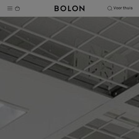
Voor thuis
Producten
Projecten
Duurzaamheid
Installatie
Onderhoud
Samenwerkingen met Designers
Stories
Over ons