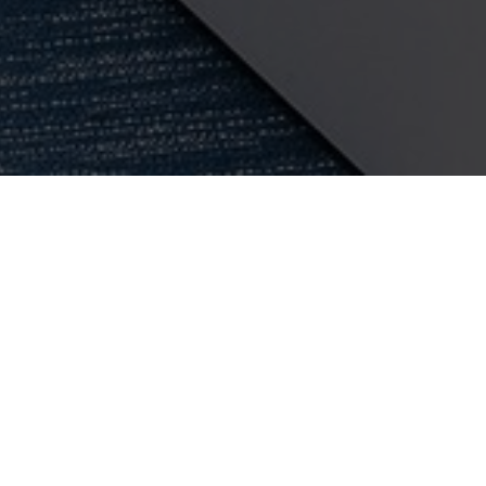
OBJECT:
HILL + KNOWLTON
LOCATIE:
HELSINGFORS, FINLAND
GROOTTE:
750 M2