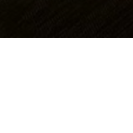
OBJECT:
GEELONG HOSPITAL
LOCATIE:
VICTORIA, AUSTRALIË
GROOTTE:
500 M2
ARCHITECT:
SILVER THOMAS HANLEY