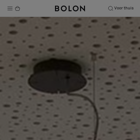
Voor thuis
Producten
Projecten
Duurzaamheid
Installatie
Onderhoud
Samenwerkingen met Designers
Stories
Over ons