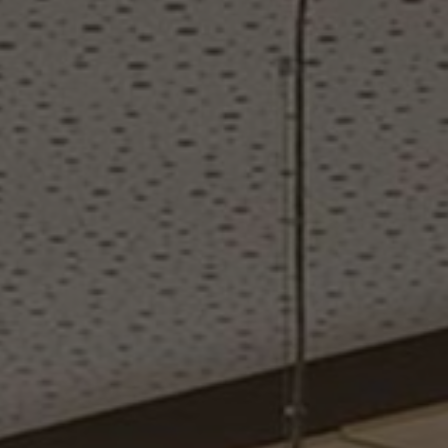
FAQ
Contact
Image & Material Bank
Pattern Tile Tool
Selecteer land