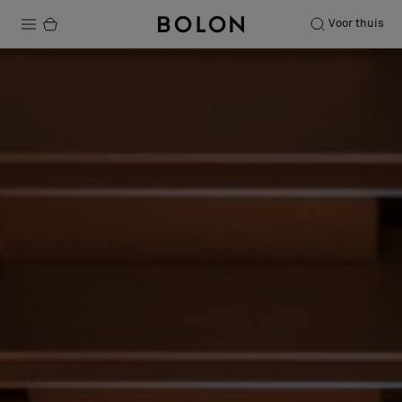
Voor thuis
Producten
Projecten
Duurzaamheid
Installatie
Onderhoud
Samenwerkingen met Designers
Stories
Over ons