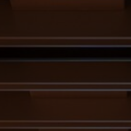
FAQ
Contact
Image & Material Bank
Pattern Tile Tool
Selecteer land