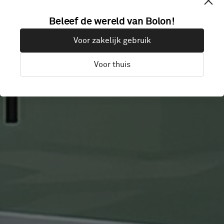
TISHMAN
Beleef de wereld van Bolon!
Voor zakelijk gebruik
SPEYER
Voor thuis
London, Verenigd Koninkrijk