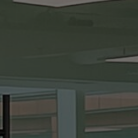
FAQ
Contact
Image & Material Bank
Pattern Tile Tool
Selecteer land