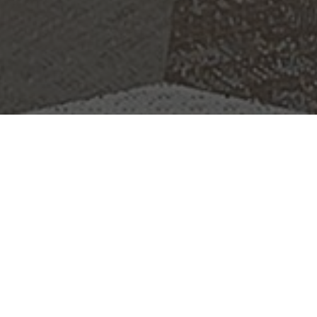
OBJECT:
TISHMAN SPEYER
LOCATIE:
LONDON, VERENIGD KONINKRIJK
GROOTTE:
440 M2