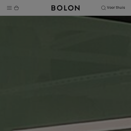
Voor thuis
Producten
Projecten
Duurzaamheid
Installatie
Onderhoud
Samenwerkingen met Designers
Stories
Over ons