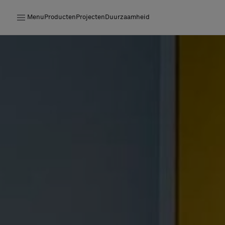
Menu
Producten
Projecten
Duurzaamheid
Producten
Projecten
Duurzaamheid
Installatie
Onderhoud
Samenwerkingen met Designers
Stories