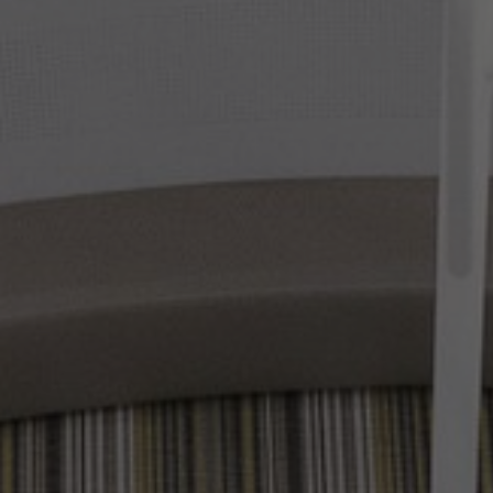
Over ons
FAQ
Contact
Image & Material Bank
Pattern Tile Tool
Selecteer land