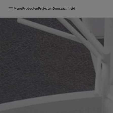
Menu
Producten
Projecten
Duurzaamheid
Producten
Projecten
Duurzaamheid
Installatie
Onderhoud
Samenwerkingen met Designers
Stories