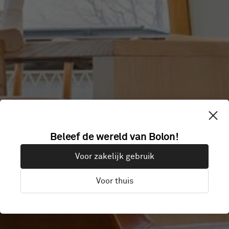
HOUSE OF
Beleef de wereld van Bolon!
Voor zakelijk gebruik
KNOWLEDGE
Voor thuis
Luleå, Zweden