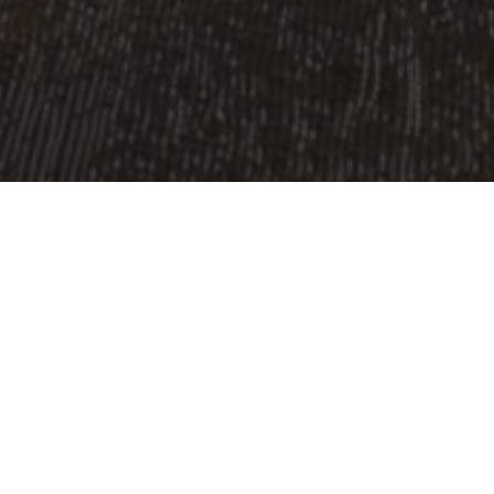
OBJECT:
HOUSE OF KNOWLEDGE
LOCATIE:
LULEÅ, ZWEDEN
GROOTTE:
450 M2