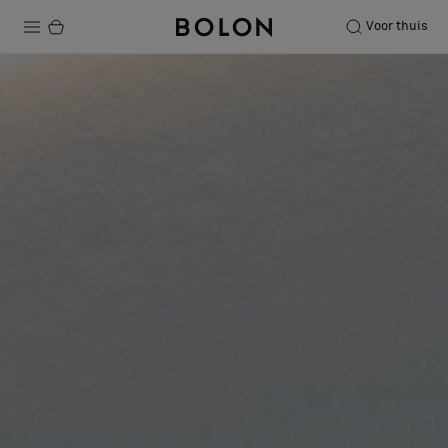
Voor thuis
Producten
Projecten
Duurzaamheid
Installatie
Onderhoud
Samenwerkingen met Designers
Stories
Over ons