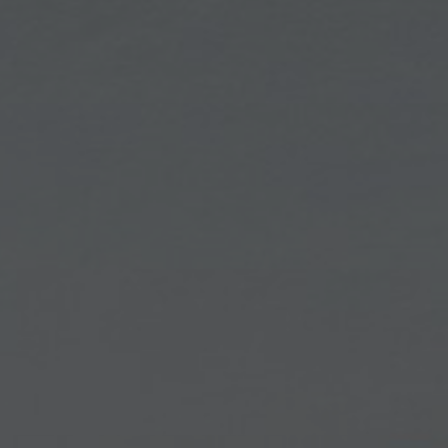
FAQ
Contact
Image & Material Bank
Pattern Tile Tool
Selecteer land