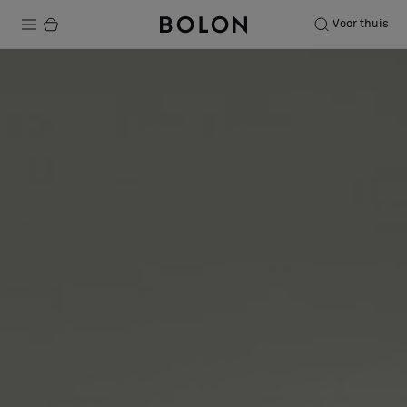
Voor thuis
Producten
Projecten
Duurzaamheid
Installatie
Onderhoud
Samenwerkingen met Designers
Stories
Over ons