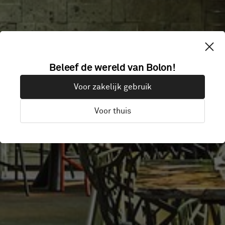
Beleef de wereld van Bolon!
ARTREE HOTEL
Voor zakelijk gebruik
Voor thuis
Taipei, Taiwan