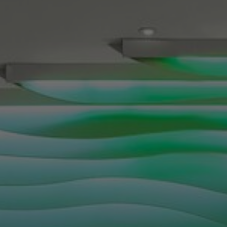
FAQ
Contact
Image & Material Bank
Pattern Tile Tool
Selecteer land