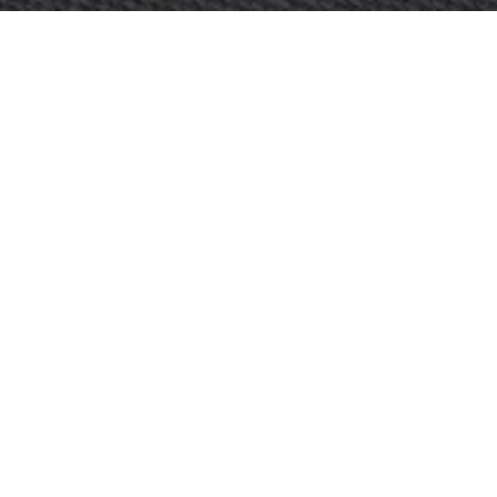
OBJECT:
JUST
LOCATIE:
JÄRVENPÄÄ, FINLAND
GROOTTE:
680 M2
ARCHITECT:
PROTEST DESIGN
BESTEL ALLE MONSTERS