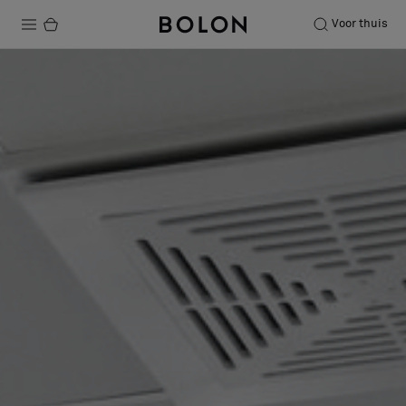
Voor thuis
Producten
Projecten
Duurzaamheid
Installatie
Onderhoud
Samenwerkingen met Designers
Stories
Over ons