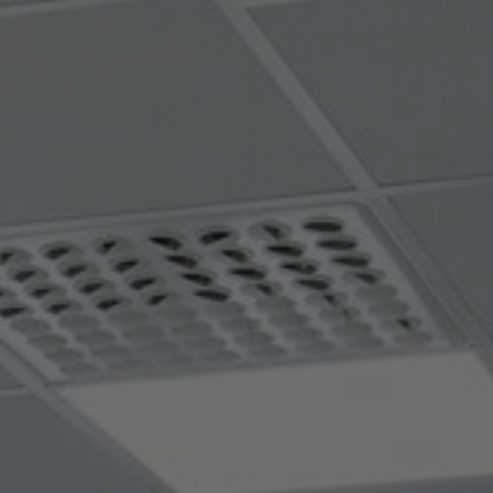
FAQ
Contact
Image & Material Bank
Pattern Tile Tool
Selecteer land