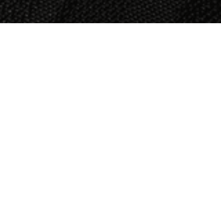
OBJECT:
KIMPTON DA AN HOTEL
LOCATIE:
TAIPEI, TAIWAN
GROOTTE:
2500 M2
ARCHITECT:
NERI & HU