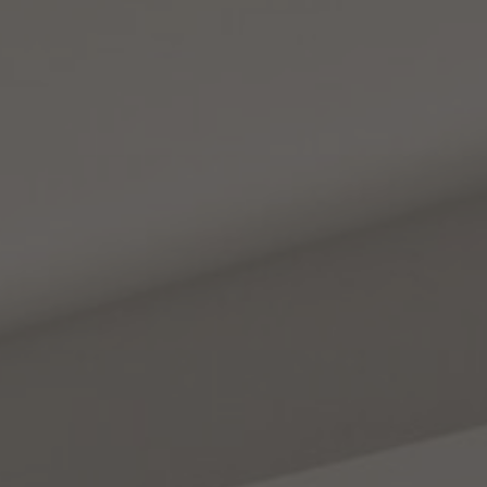
FAQ
Contact
Image & Material Bank
Pattern Tile Tool
Selecteer land