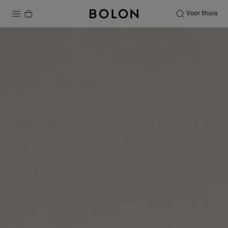
Voor thuis
Producten
Projecten
Duurzaamheid
Installatie
Onderhoud
Samenwerkingen met Designers
Stories
Over ons