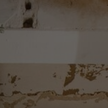
FAQ
Contact
Image & Material Bank
Pattern Tile Tool
Selecteer land