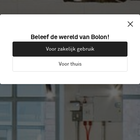
THIRDWAY
Beleef de wereld van Bolon!
Voor zakelijk gebruik
INTERIORS
Voor thuis
London, Verenigd Koninkrijk