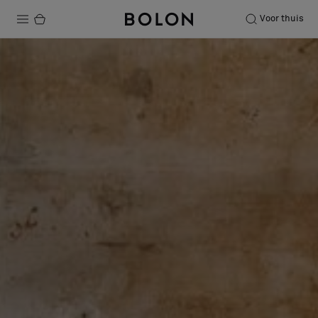
Voor thuis
Producten
Projecten
Duurzaamheid
Installatie
Onderhoud
Samenwerkingen met Designers
Stories
Over ons