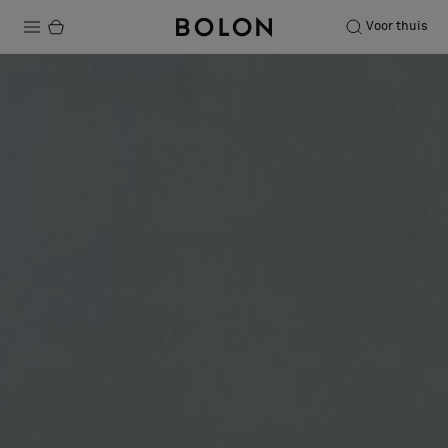
Voor thuis
Producten
Projecten
Duurzaamheid
Installatie
Onderhoud
Samenwerkingen met Designers
Stories
Over ons