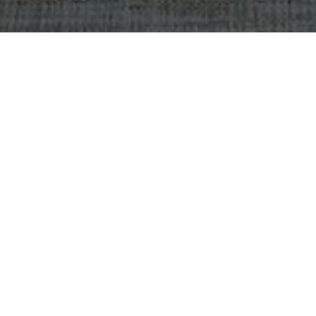
OBJECT:
VENTURE SMART
LOCATIE:
HONG KONG, CHINA
GROOTTE:
250 M2
ARCHITECT:
RADOVAN MACAK / PRAGUE DESIGN
HUB