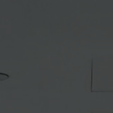
FAQ
Contact
Image & Material Bank
Pattern Tile Tool
Selecteer land