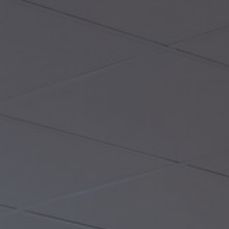
Over ons
FAQ
Contact
Image & Material Bank
Pattern Tile Tool
Selecteer land