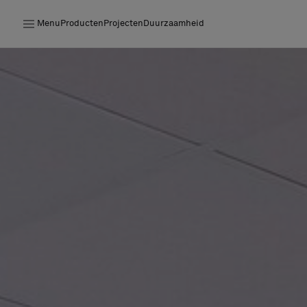
Menu
Producten
Projecten
Duurzaamheid
Producten
Projecten
Duurzaamheid
Installatie
Onderhoud
Samenwerkingen met Designers
Stories