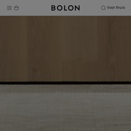
Voor thuis
Producten
Projecten
Duurzaamheid
Installatie
Onderhoud
Samenwerkingen met Designers
Stories
Over ons