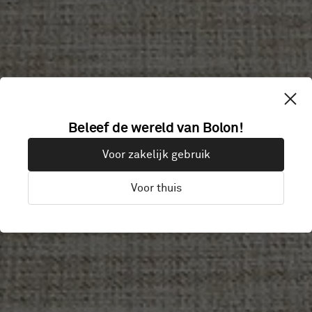
OFFICE
Beleef de wereld van Bolon!
Voor zakelijk gebruik
WESTPHALIA
Voor thuis
Westphalia, Duitsland