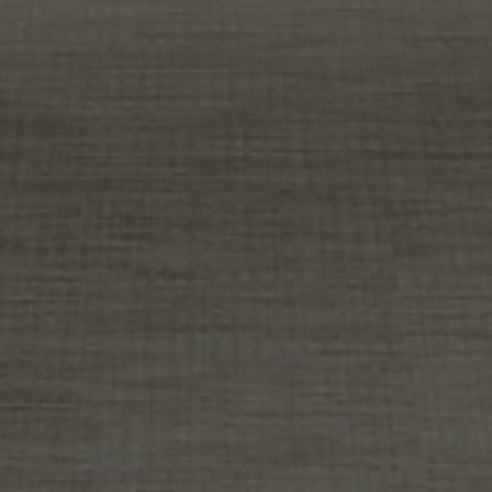
FAQ
Contact
Image & Material Bank
Pattern Tile Tool
Selecteer land