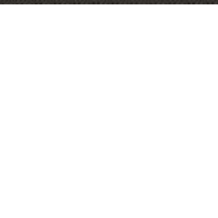
OBJECT:
HBF
LOCATIE:
PERTH, AUSTRALIË
GROOTTE:
930 M2
ARCHITECT:
GEYER
BESTEL ALLE MONSTERS