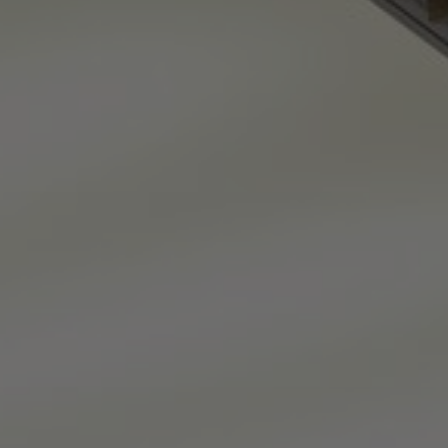
FAQ
Contact
Image & Material Bank
Pattern Tile Tool
Selecteer land