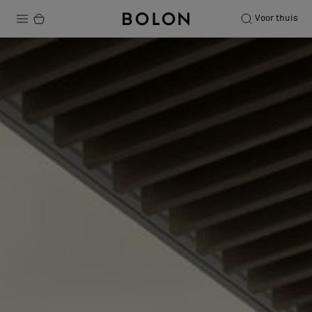
Voor thuis
Producten
Projecten
Duurzaamheid
Installatie
Onderhoud
Samenwerkingen met Designers
Stories
Over ons