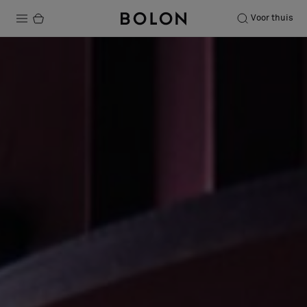
Voor thuis
Producten
Projecten
Duurzaamheid
Installatie
Onderhoud
Samenwerkingen met Designers
Stories
Over ons