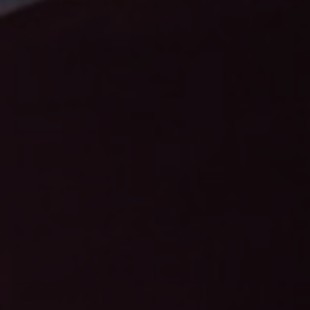
FAQ
Contact
Image & Material Bank
Pattern Tile Tool
Selecteer land