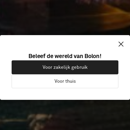
Beleef de wereld van Bolon!
TAKA TAJKA
Voor zakelijk gebruik
Voor thuis
Warsaw, Polen