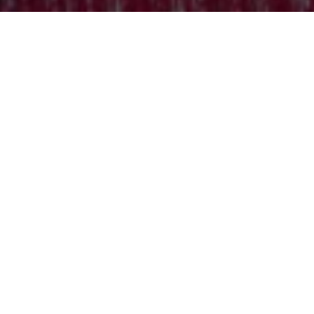
OBJECT:
TAKA TAJKA
LOCATIE:
WARSAW, POLEN
AFBEELDINGEN:
WUDERKAMERA, ERNEST WIŃCZYK
GROOTTE:
N/A
ARCHITECT:
KACPER GRONKIEWICZ STUDIO