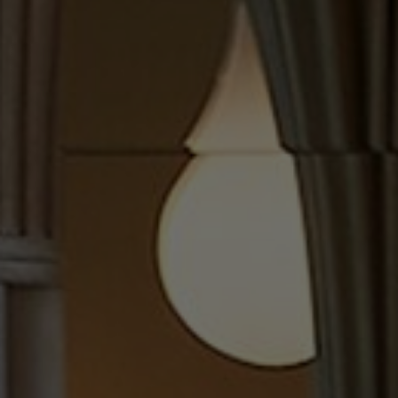
FAQ
Contact
Image & Material Bank
Pattern Tile Tool
Selecteer land