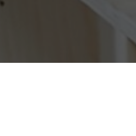
OBJECT:
FOLKSTONE TRIENNIAL
LOCATIE:
LONDON, VERENIGD KONINKRIJK