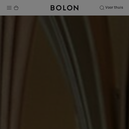
Voor thuis
Producten
Projecten
Duurzaamheid
Installatie
Onderhoud
Samenwerkingen met Designers
Stories
Over ons