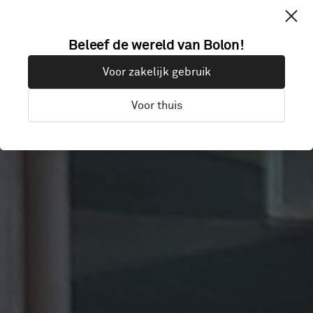
FOLKSTONE
Beleef de wereld van Bolon!
Voor zakelijk gebruik
TRIENNIAL
Voor thuis
London, Verenigd Koninkrijk