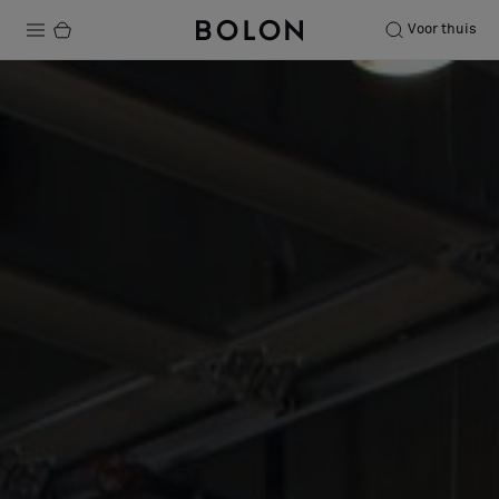
Voor thuis
Producten
Projecten
Duurzaamheid
Installatie
Onderhoud
Samenwerkingen met Designers
Stories
Over ons