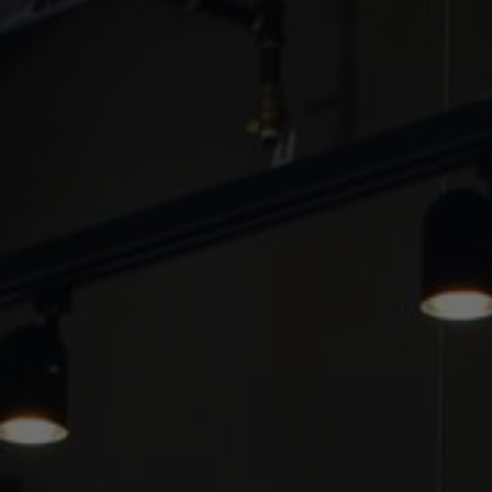
FAQ
Contact
Image & Material Bank
Pattern Tile Tool
Selecteer land