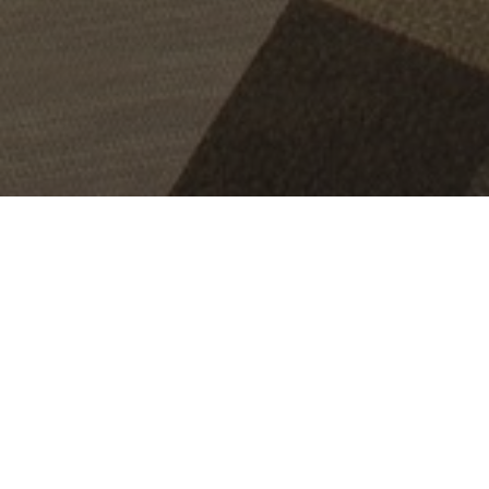
OBJECT:
HOUSE OF SPIRITS
LOCATIE:
PORTLAND, OREGON, VERENIGDE
STATEN