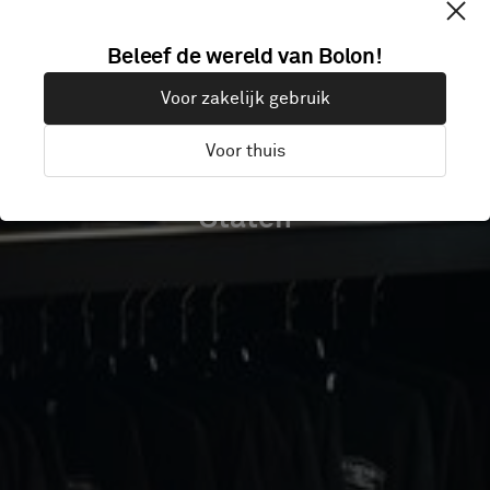
HOUSE OF
Beleef de wereld van Bolon!
SPIRITS
Voor zakelijk gebruik
Voor thuis
Portland, Oregon, Verenigde
Staten