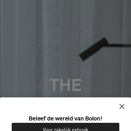
THE
LANDMARK
Beleef de wereld van Bolon!
NICOSIA,
Voor zakelijk gebruik