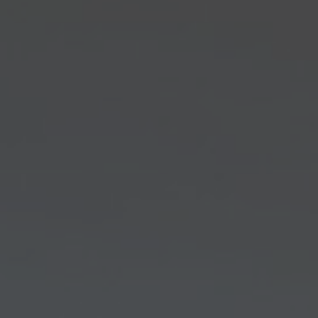
FAQ
Contact
Image & Material Bank
Pattern Tile Tool
Selecteer land