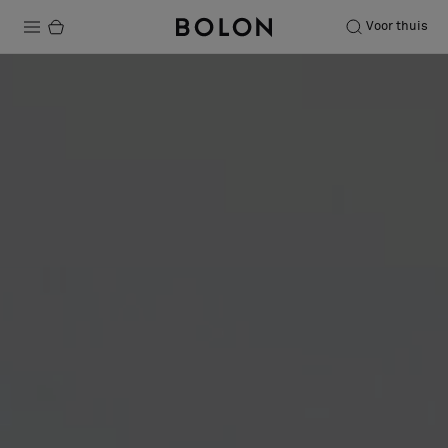
Voor thuis
Producten
Projecten
Duurzaamheid
Installatie
Onderhoud
Samenwerkingen met Designers
Stories
Over ons