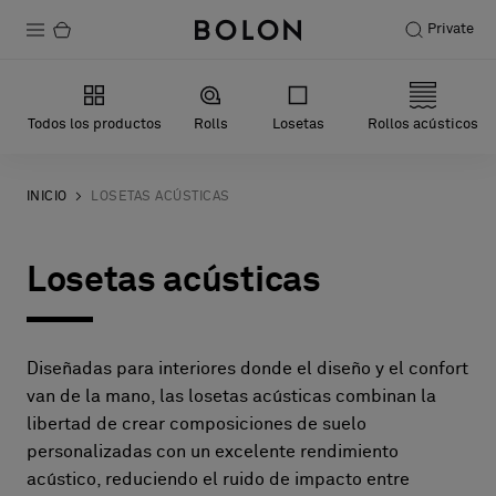
Private
Productos
Todos los productos
Rolls
Losetas
Rollos acústicos
Projects
Sostenibilidad
INICIO
LOSETAS ACÚSTICAS
Instalación
Losetas acústicas
Mantenimiento
Diseñadas para interiores donde el diseño y el confort
Colaboraciones con diseñadores
van de la mano, las losetas acústicas combinan la
libertad de crear composiciones de suelo
Historias
personalizadas con un excelente rendimiento
FAQ
acústico, reduciendo el ruido de impacto entre