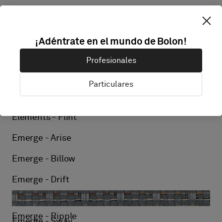
Elements - Cork
Elements - Reed
¡Adéntrate en el mundo de Bolon!
Elements - Silk
Profesionales
Elements - Linen
Particulares
Elements - Kelp
Elements - Flint
Emerge - Arise
Emerge - Billow
Emerge - Drift
Emerge - Ripple
Emerge - Sway