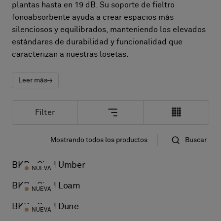
Sobre nosotros
plantas hasta en 19 dB. Su soporte de fieltro
Contáctanos
fonoabsorbente ayuda a crear espacios más
silenciosos y equilibrados, manteniendo los elevados
Pattern Tile Tool
Image & Material Bank
estándares de durabilidad y funcionalidad que
Idioma
caracterizan a nuestras losetas.
Leer más
Filter
Mostrando todos los productos
Buscar
Standard
Nombre
BKB - Sisal Umber
NUEVA
BKB - Sisal Loam
NUEVA
BKB - Sisal Dune
NUEVA